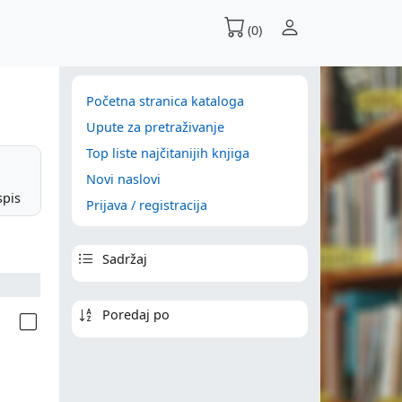
(0)
Početna stranica kataloga
Upute za pretraživanje
Top liste najčitanijih knjiga
Novi naslovi
spis
Prijava / registracija
Sadržaj
Poredaj po