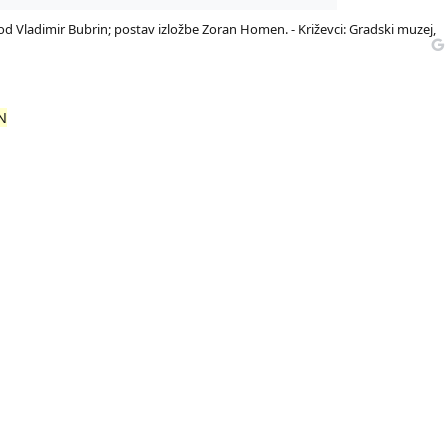
evod Vladimir Bubrin; postav izložbe Zoran Homen. - Križevci: Gradski muzej,
N