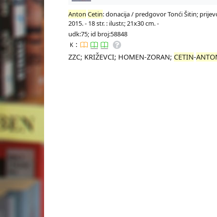
Anton
Cetin
: donacija / predgovor Tonći Šitin; prij
2015. - 18 str. : ilustr.; 21x30 cm. -
udk:75; id broj:58848
:
K
ZZC; KRIŽEVCI; HOMEN-ZORAN;
CETIN
-
ANTO