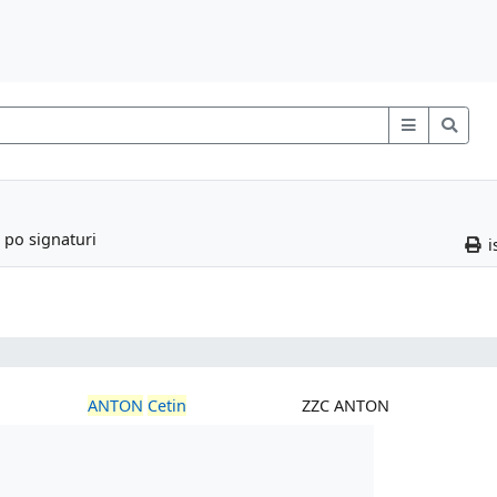
 po signaturi
i
ANTON
Cetin
ZZC ANTON