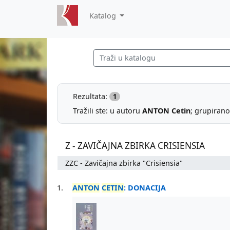
Katalog
Rezultata:
1
Tražili ste: u autoru
ANTON Cetin
; grupirano
Z - ZAVIČAJNA ZBIRKA CRISIENSIA
ZZC - Zavičajna zbirka "Crisiensia"
1.
ANTON
CETIN
: DONACIJA