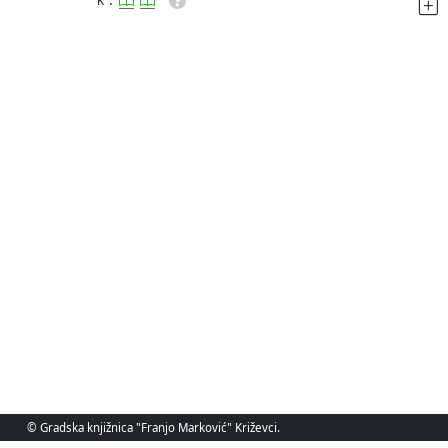
K
© Gradska knjižnica "Franjo Marković" Križevci.