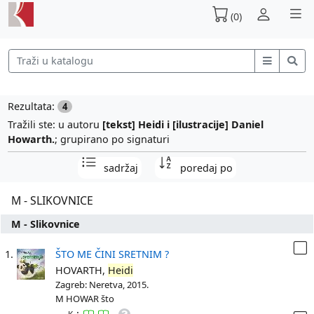
(0)
Rezultata:
4
Tražili ste: u autoru
[tekst] Heidi i [ilustracije] Daniel
Howarth.
; grupirano po signaturi
sadržaj
poredaj po
M - SLIKOVNICE
M - Slikovnice
1.
ŠTO ME ČINI SRETNIM ?
HOVARTH,
Heidi
Zagreb: Neretva, 2015.
M HOWAR što
: