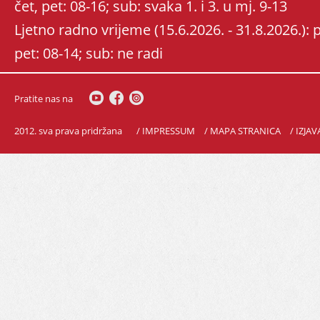
čet, pet: 08-16; sub: svaka 1. i 3. u mj. 9-13
Ljetno radno vrijeme (15.6.2026. - 31.8.2026.): po
pet: 08-14; sub: ne radi
Pratite nas na
2012. sva prava pridržana
/ IMPRESSUM
/ MAPA STRANICA
/ IZJA