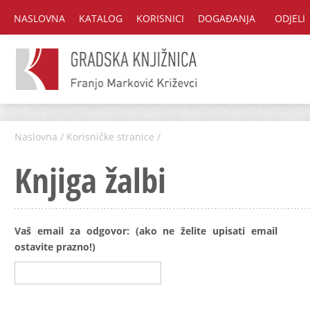
NASLOVNA
KATALOG
KORISNICI
DOGAĐANJA
ODJELI
Naslovna
/
Korisničke stranice
/
Knjiga žalbi
Vaš email za odgovor: (ako ne želite upisati email
ostavite prazno!)