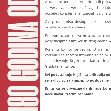
2. Kada se korisnici registriraju ili pri
serveru. Na serveru se čuvaju i podatci
posjete i korištenja knjižničnih usluga u
Ovi podatci nisu dostupni nikome osim
ostalih osoba ili softvera.
Prilikom pisanja komentara, ocjenji
posjetiteljima osim korisničkog imena k
Korisnici koji su se već registrirali 
korisniku sa servera (iznimno se ne brišu
za poslovanje Knjižnice s korisnicima)
Gradske knjižnice.
Svi podatci koje Knjižnica prikuplja od
se isključivo za knjižnično poslovanje 
Knjižnica se obvezuje da ih neće kori
neće davati trećim osobama.