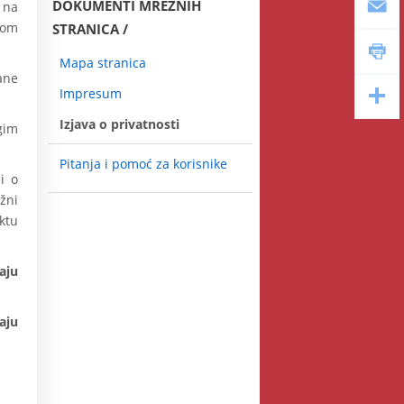
DOKUMENTI MREŽNIH
u na
kom
STRANICA
Mapa stranica
ane
Impresum
Izjava o privatnosti
gim
Pitanja i pomoć za korisnike
i o
užni
ktu
aju
aju