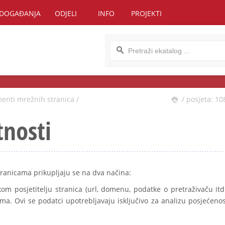
DOGAĐANJA
ODJELI
INFO
PROJEKTI
enti mrežnih stranica
/
/ posjeta: 10
tnosti
tranicama prikupljaju se na dva načina:
om posjetitelju stranica (url, domenu, podatke o pretraživaču itd.
ama. Ovi se podatci upotrebljavaju isključivo za analizu posjećenos