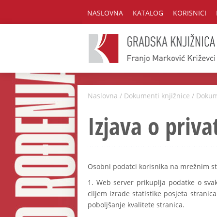
NASLOVNA
KATALOG
KORISNICI
Naslovna
/
Dokumenti knjižnice
/
Dokum
Izjava o priva
Osobni podatci korisnika na mrežnim s
1. Web server prikuplja podatke o svak
ciljem izrade statistike posjeta stranic
poboljšanje kvalitete stranica.