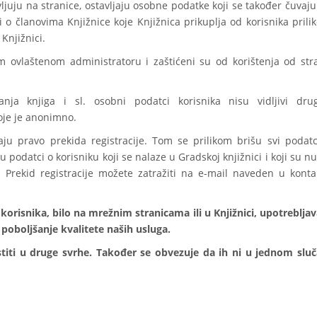
javljuju na stranice, ostavljaju osobne podatke koji se također čuvaj
 o članovima Knjižnice koje Knjižnica prikuplja od korisnika prili
 Knjižnici.
 ovlaštenom administratoru i zaštićeni su od korištenja od str
vanja knjiga i sl. osobni podatci korisnika nisu vidljivi dru
oje je anonimno.
imaju pravo prekida registracije. Tom se prilikom brišu svi podatc
 podatci o korisniku koji se nalaze u Gradskoj knjižnici i koji su n
. Prekid registracije možete zatražiti na e-mail naveden u konta
 korisnika, bilo na mrežnim stranicama ili u Knjižnici, upotrebljav
i poboljšanje kvalitete naših usluga.
stiti u druge svrhe. Također se obvezuje da ih ni u jednom sluč