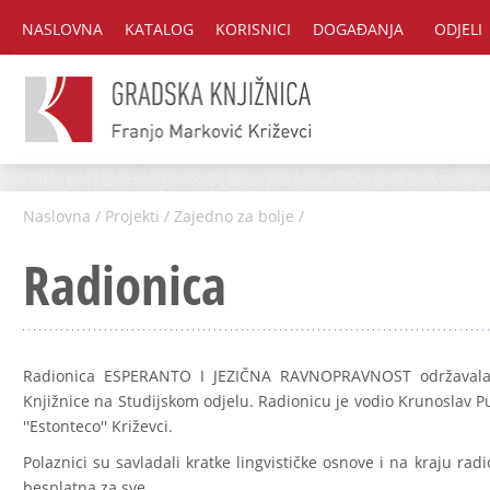
NASLOVNA
KATALOG
KORISNICI
DOGAĐANJA
ODJELI
Naslovna
/
Projekti
/
Zajedno za bolje
/
Radionica
Radionica ESPERANTO I JEZIČNA RAVNOPRAVNOST održavala 
Knjižnice na Studijskom odjelu. Radionicu je vodio Krunoslav P
''Estonteco'' Križevci.
Polaznici su savladali kratke lingvističke osnove i na kraju radi
besplatna za sve.