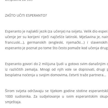
ZAŠTO UČITI ESPERANTO?
Esperanto je najlakši jezik (za učenje) na svijetu. Velik dio esper
učenje jer su korijeni riječi najčešće latinski. Mješavina je, nai
francuski...), germanskih (engleski, njemački...) i slavens
esperanto je poznat po tome što često pomaže kod učenja drugi
Esperanto govori do 2 milijuna ljudi u gotovo svim današnjim d
iz različitih zemalja. Mnogi od njih vole se dopisivati, drug
besplatna noćenja u svojim domovima, četvrti traže partnera...
Širom svijeta održavaju se tijekom godine stotine esperantski
1000 sudionika. Za sudjelovanje u svim esperantskim sku
smještaja.