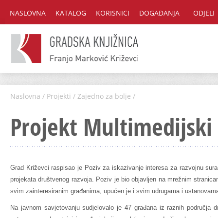
NASLOVNA
KATALOG
KORISNICI
DOGAĐANJA
ODJELI
Naslovna
/
Projekti
/
Zajedno za bolje
/
Projekt Multimedijski 
Grad Križevci raspisao je Poziv za iskazivanje interesa za razvojnu sura
projekata društvenog razvoja. Poziv je bio objavljen na mrežnim stranic
svim zainteresiranim građanima, upućen je i svim udrugama i ustanovama
Na javnom savjetovanju sudjelovalo j
e
47 građana iz raznih područja d