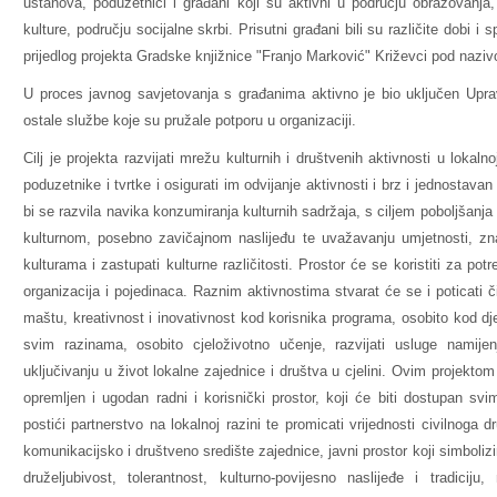
ustanova, poduzetnici i građani koji su aktivni u području obrazovanja, 
kulture, području socijalne skrbi. Prisutni građani bili
su
različite dobi i 
prijedlog projekta Gradske knjižnice "Franjo Marković" Križevci pod nazivo
U proces javnog savjetovanja s građanima aktivno je bio uključen Uprav
ostale službe koje su pružale potporu u organizaciji.
Cilj je
projekta razvijati mrežu kulturnih i društvenih aktivnosti u lokalno
poduzetnike i tvrtke i osigurati im odvijanje aktivnosti i brz i jednosta
bi se razvila navika konzumiranja kulturnih sadržaja, s ciljem poboljšanja k
kulturnom, posebno zavičajnom naslijeđu te uvažavanju umjetnosti, znan
kulturama i zastupati kulturne različitosti. Prostor će se koristiti za po
organizacija i pojedinaca. Raznim aktivnostima stvarat će se i poticati či
maštu, kreativnost i inovativnost kod korisnika programa, osobito kod dje
svim razinama, osobito cjeloživotno učenje, razvijati usluge nami
uključivanju u život lokalne zajednice i društva u cjelini. Ovim projektom
opremljen i ugodan radni i korisnički prostor, koji će biti dostupan s
postići partnerstvo na lokalnoj razini te promicati vrijednosti civilnoga 
komunikacijsko i društveno središte zajednice, javni prostor koji simboliz
druželjubivost, tolerantnost, kulturno-povijesno naslijeđe i tradiciju, 