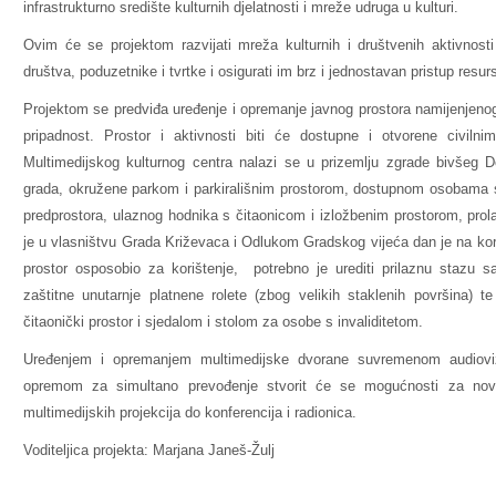
infrastrukturno središte kulturnih djelatnosti i mreže udruga u kulturi.
Ovim će se projektom razvijati mreža kulturnih i društvenih aktivnosti u
društva, poduzetnike i tvrtke i osigurati im brz i jednostavan pristup resur
Projektom se predviđa uređenje i opremanje javnog prostora namijenjenog
pripadnost. Prostor i aktivnosti biti će dostupne i otvorene civilnim
Multimedijskog kulturnog centra nalazi se u prizemlju zgrade bivše
grada, okružene parkom i parkirališnim prostorom, dostupnom osobama s 
predprostora, ulaznog hodnika s čitaonicom i izložbenim prostorom, prola
je u vlasništvu Grada Križevaca i Odlukom Gradskog vijeća dan je na kori
prostor osposobio za korištenje, potrebno je urediti prilaznu stazu sa
zaštitne unutarnje platnene rolete (zbog velikih staklenih površina)
čitaonički prostor i sjedalom i stolom za osobe s invaliditetom.
Uređenjem i opremanjem multimedijske dvorane suvremenom audiovi
opremom za simultano prevođenje stvorit će se mogućnosti za nove 
multimedijskih projekcija do konferencija i radionica.
Voditeljica projekta: Marjana Janeš-Žulj