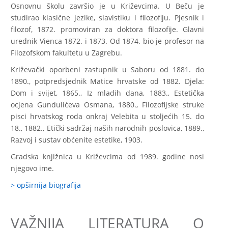
Osnovnu školu završio je u Križevcima. U Beču je
studirao klasične jezike, slavistiku i filozofiju. Pjesnik i
filozof, 1872. promoviran za doktora filozofije. Glavni
urednik Vienca 1872. i 1873. Od 1874. bio je profesor na
Filozofskom fakultetu u Zagrebu.
Križevački oporbeni zastupnik u Saboru od 1881. do
1890., potpredsjednik Matice hrvatske od 1882. Djela:
Dom i svijet, 1865., Iz mladih dana, 1883., Estetička
ocjena Gundulićeva Osmana, 1880., Filozofijske struke
pisci hrvatskog roda onkraj Velebita u stoljećih 15. do
18., 1882., Etički sadržaj naših narodnih poslovica, 1889.,
Razvoj i sustav obćenite estetike, 1903.
Gradska knjižnica u Križevcima od 1989. godine nosi
njegovo ime.
> opširnija biografija
VAŽNIJA LITERATURA O