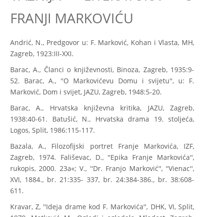
FRANJI MARKOVIĆU
Andrić, N., Predgovor u: F. Marković, Kohan i Vlasta, MH,
Zagreb, 1923:III-XXI.
Barac, A., Članci o književnosti, Binoza, Zagreb, 1935:9-
52. Barac, A., ''O Markovićevu Domu i svijetu'', u: F.
Marković, Dom i svijet, JAZU, Zagreb, 1948:5-20.
Barac, A., Hrvatska književna kritika, JAZU, Zagreb,
1938:40-61. Batušić, N., Hrvatska drama 19. stoljeća,
Logos, Split, 1986:115-117.
Bazala, A., Filozofijski portret Franje Markovića, IZF,
Zagreb, 1974. Fališevac, D., ''Epika Franje Markovića'',
rukopis, 2000. 23a«; V., ''Dr. Franjo Marković'', ''Vienac'',
XVI, 1884., br. 21:335- 337, br. 24:384-386., br. 38:608-
611.
Kravar, Z, ''Ideja drame kod F. Markovića'', DHK, VI, Split,