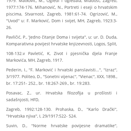
1979. Matković, M., Ogledi i ogledala, Mladost, Zagreb,
1977:174-176. Mihanović, N., Portreti i eseji o hrvatskim
piscima, Stvarnost, Zagreb, 1981:61-74. Ogrizović, M.,
''Uvod'' u: F. Marković, Dom i svijet, MH, Zagreb, 1923:3-
26.
Pavličić, P., 'Jedno čitanje Doma i svijeta'', u: ur. D. Duda,
Komparativna povijest hrvatske knjizevnosti, Logos, Split,
108-132.v Pavletić, K, Zivot i pjesnička djela Franje
Markovića, MH, Zagreb, 1917.
Pederin, I., ''F. Marković i hrvatski panslavisti...'', ''Izraz'',
3/1977. Politeo, D., ''Sonetni vijenac'', ''Vienac'', XXX, 1898.,
br. 17:251- 252., br. 18:267-269., br. 19:283.
Posavac, Z., ur. Hrvatska filozofija u prošlosti i
sadašnjosti, HFD,
Zagreb, 1992:128-130. Prohaska, D., ''Karlo Drački'',
''Hrvatska njiva'', I, 29/1917:522- 524.
Suvin, D., ''Norme hrvatske povijesne dramatike'',