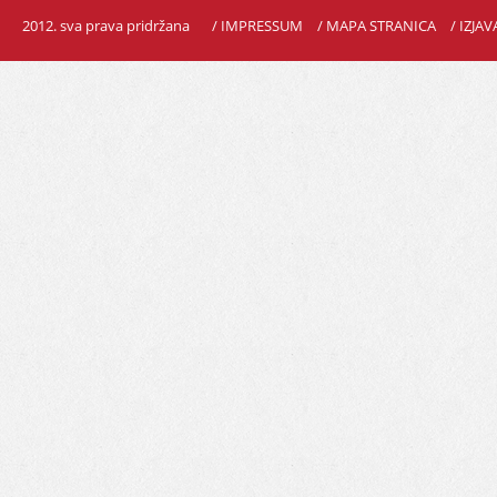
2012. sva prava pridržana
/ IMPRESSUM
/ MAPA STRANICA
/ IZJA