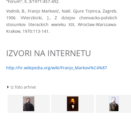
''Forum'', X, 3/1971:457-492.
Vodnik, B., Franjo Marković, Nakl. Gjure Trpinca, Zagreb,
1906. VVierzbicki, ]., Z dziejov chonvacko-polskich
stosunkov literackich wwieku XIX, Wroclaw-Warszawa-
Krakow, 1970:113-141.
IZVORI NA INTERNETU
http://hr.wikipedia.org/wiki/Franjo_Markovi%C4%87
Iz foto arhive