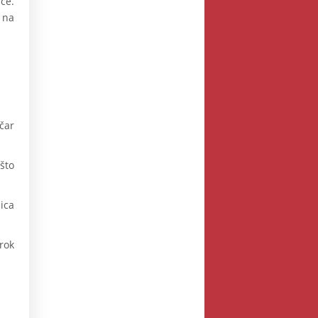
ce.
 na
čar
što
ica
rok