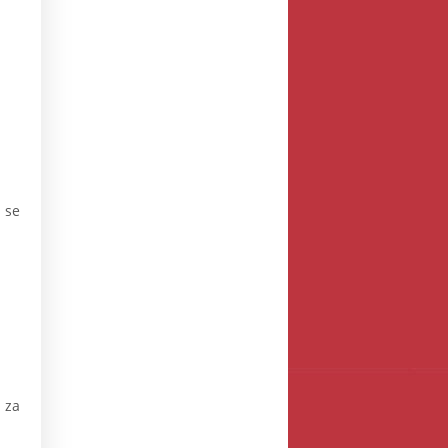
 se
 za