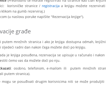
nice
(Predhodno se morate registrirati na stranice kao član knjižni
ici: korisničke stranice /
registracija
a knjigu možete rezervirati
) klikom na gumb rezerviraj.)
om (u naslovu poruke napišite "Rezervacija knjige").
rvacije građe
li putem mrežnih stranica i ako je knjiga dostupna odmah, knjižni
vi sljedeći radni dan nakon čega možete doći po knjigu.
kada je knjiga posuđena, rezervacija se upisuje u računalo i nakon 
jestiti ćemo vas da možete doći po nju.
tkazati
: osobno, telefonom, e-mailom ili putem mrežnih stran
rali putem stranica).
e mogu se posuđivati drugim korisnicima niti se može produljiti 