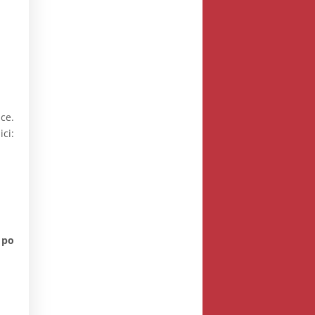
ce.
ci:
 po