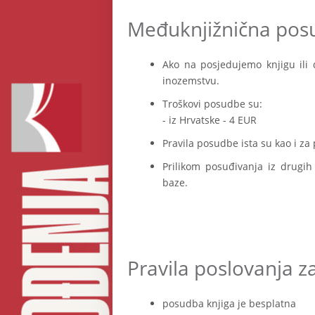
Međuknjižnična pos
Ako na posjedujemo knjigu ili 
inozemstvu.
Troškovi posudbe su:
- iz Hrvatske - 4 EUR
Pravila posudbe ista su kao i za
Prilikom posuđivanja iz drugih
baze.
Pravila poslovanja z
posudba knjiga je besplatna