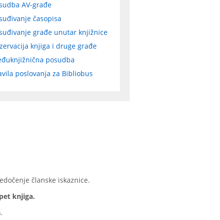
sudba AV-građe
suđivanje časopisa
suđivanje građe unutar knjižnice
zervacija knjiga i druge građe
đuknjižnična posudba
avila poslovanja za Bibliobus
edočenje članske iskaznice.
pet knjiga.
a
.