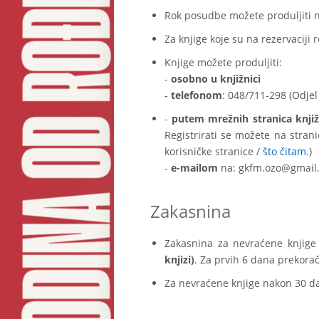
Rok posudbe možete produljiti n
Za knjige koje su na rezervaciji
Knjige možete produljiti:
-
osobno u knjižnici
-
telefonom
: 048/711-298 (Odjel
-
putem mrežnih stranica knjiž
Registrirati se možete na strani
korisničke stranice /
što čitam
.)
-
e-mailom
na: gkfm.ozo@gmail.
Zakasnina
Zakasnina za nevraćene knjige
knjizi)
. Za prvih 6 dana prekora
Za nevraćene knjige nakon 30 d