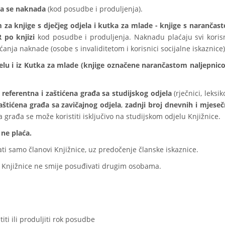
ća se naknada
(kod posudbe i produljenja).
m za knjige s dječjeg odjela i kutka za mlade - knjige s narančas
 po knjizi
kod posudbe i produljenja. Naknadu plaćaju svi korisn
anja naknade (osobe s invaliditetom i korisnici socijalne iskaznice)
elu i iz Kutka za mlade (knjige označene narančastom naljepnic
 referentna i zaštićena građa sa studijskog odjela
(rječnici, leksik
aštićena građa sa zavičajnog odjela
,
zadnji broj dnevnih i mjeseč
a građa se može koristiti isključivo na studijskom odjelu Knjižnice.
ne plaća.
ti samo članovi Knjižnice, uz predočenje članske iskaznice.
 Knjižnice ne smije posuđivati drugim osobama.
iti ili produljiti rok posudbe