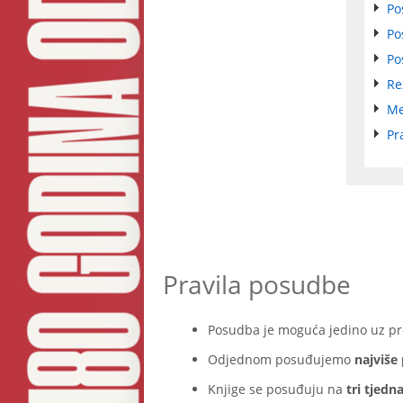
Po
Po
Po
Re
Me
Pr
Pravila posudbe
Posudba je moguća jedino uz pr
Odjednom posuđujemo
najviše 
Knjige se posuđuju na
tri tjedn