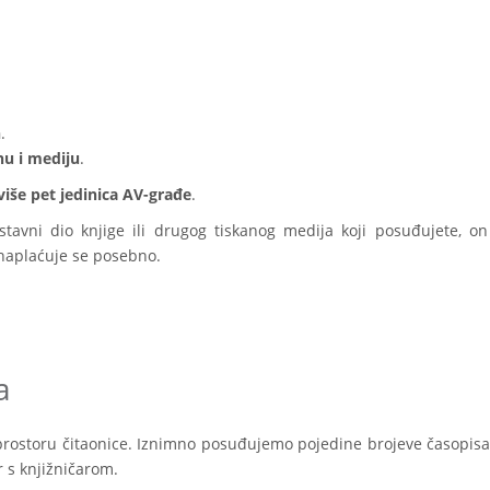
n
.
nu i mediju
.
više pet jedinica AV-građe
.
stavni dio knjige ili drugog tiskanog medija koji posuđujete, on
naplaćuje se posebno.
a
 u prostoru čitaonice. Iznimno posuđujemo pojedine brojeve časopisa
 s knjižničarom.