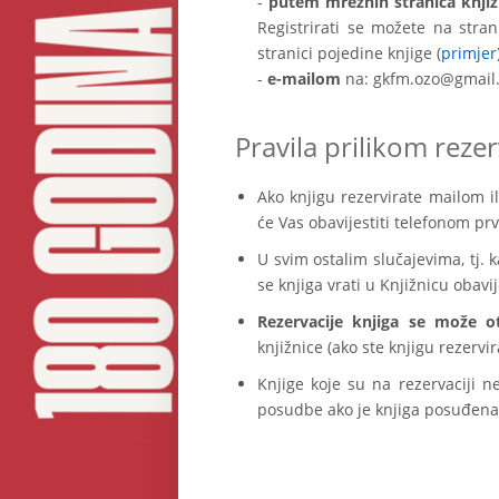
-
putem mrežnih stranica knjiž
Registrirati se možete na stran
stranici pojedine knjige (
primjer
-
e-mailom
na: gkfm.ozo@gmail.c
Pravila prilikom reze
Ako knjigu rezervirate mailom i
će Vas obavijestiti telefonom pr
U svim ostalim slučajevima, tj. 
se knjiga vrati u Knjižnicu obavi
Rezervacije knjiga se može o
knjižnice (ako ste knjigu rezervi
Knjige koje su na rezervaciji n
posudbe ako je knjiga posuđena