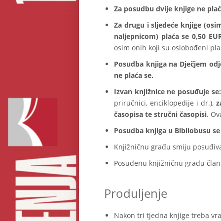
Za posudbu dvije knjige ne pla
Za drugu i sljedeće knjige (osi
naljepnicom) plaća se 0,50 EUR
osim onih koji su oslobođeni plać
Posudba knjiga na Dječjem odj
ne plaća se.
Izvan knjižnice ne posuđuje se:
priručnici, enciklopedije i dr.),
z
časopisa te stručni časopisi
. Ov
Posudba knjiga u Bibliobusu se 
Knjižničnu građu smiju posuđiva
Posuđenu knjižničnu građu član
Produljenje
Nakon tri tjedna knjige treba vrat