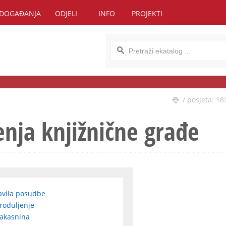
DOGAĐANJA
ODJELI
INFO
PROJEKTI
/ posjeta: 18
enja knjižnične građe
avila posudbe
Produljenje
Zakasnina