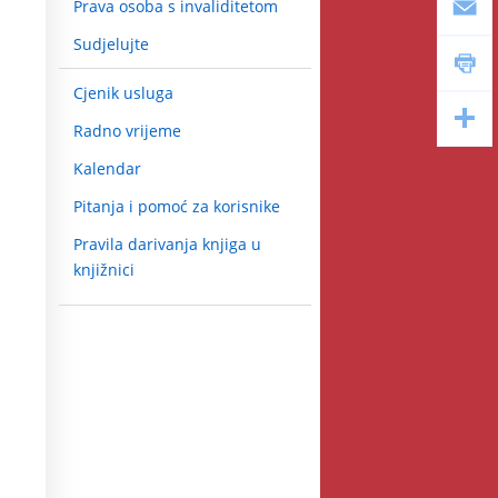
Prava osoba s invaliditetom
Sudjelujte
Cjenik usluga
Radno vrijeme
Kalendar
Pitanja i pomoć za korisnike
Pravila darivanja knjiga u
knjižnici