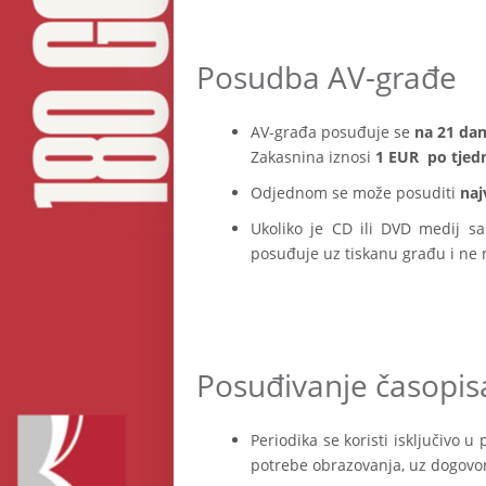
Posudba AV-građe
AV-građa posuđuje se
na 21 da
Zakasnina iznosi
1 EUR po tjed
Odjednom se može posuditi
naj
Ukoliko je CD ili DVD medij sa
posuđuje uz tiskanu građu i ne 
Posuđivanje časopis
Periodika se koristi isključivo
potrebe obrazovanja, uz dogovor