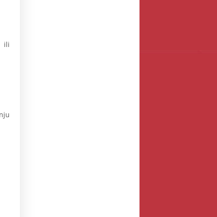
ili
nju