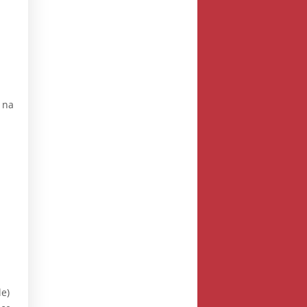
 na
le)