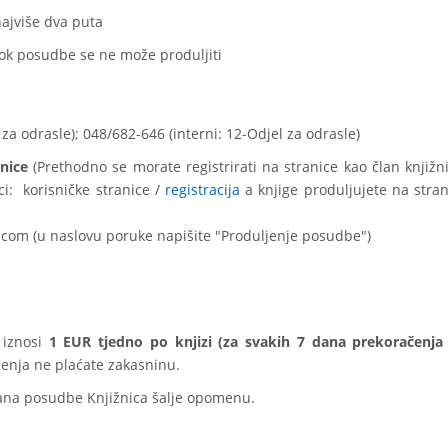
ajviše dva puta
 rok posudbe se ne može produljiti
 za odrasle); 048/682-646 (interni: 12-Odjel za odrasle)
nice
(Prethodno se morate registrirati na stranice kao član knjižni
ci: korisničke stranice /
registracija
a knjige produljujete na strani
com (u naslovu poruke napišite "Produljenje posudbe")
 iznosi
1 EUR tjedno po knjizi (za svakih 7 dana
prekoračenja
čenja ne plaćate zakasninu.
ana posudbe Knjižnica šalje opomenu.