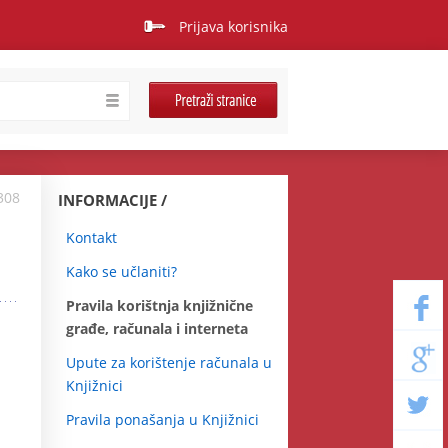
Prijava korisnika
308
INFORMACIJE
Kontakt
Kako se učlaniti?
Pravila korištnja knjižnične
građe, računala i interneta
Upute za korištenje računala u
Knjižnici
Pravila ponašanja u Knjižnici