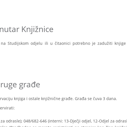
nutar Knjižnice
a Studijskom odjelu ili u čitaonici potrebno je zadužiti knjige
 druge građe
rvaciju knjiga i ostale knjižnične građe. Građa se čuva 3 dana.
rvirati:
za odrasle); 048/682-646 (interni: 13-Dječji odjel, 12-Odjel za odras