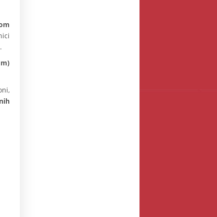
tom
ici
.
om)
oni,
nih