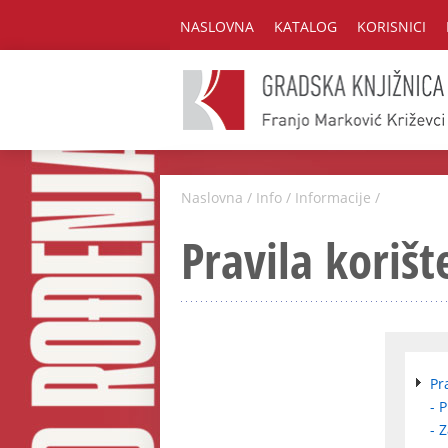
NASLOVNA
KATALOG
KORISNICI
Naslovna
/
Info
/
Informacije
/
Pravila korišt
Pr
- 
- 