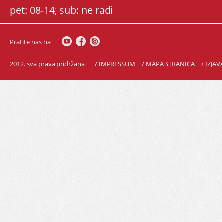
pet: 08-14; sub: ne radi
Pratite nas na
2012. sva prava pridržana
/ IMPRESSUM
/ MAPA STRANICA
/ IZJA