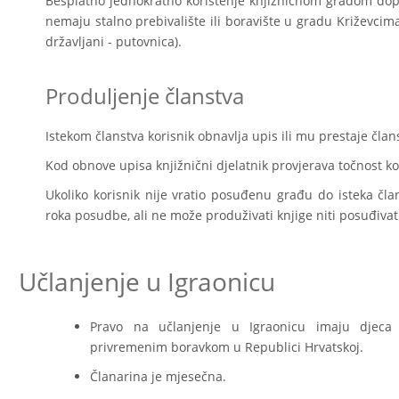
Besplatno jednokratno korištenje knjižničnom građom dopu
nemaju stalno prebivalište ili boravište u gradu Križevcima
državljani - putovnica).
Produljenje članstva
Istekom članstva korisnik obnavlja upis ili mu prestaje člans
Kod obnove upisa knjižnični djelatnik provjerava točnost k
Ukoliko korisnik nije vratio posuđenu građu do isteka čl
roka posudbe, ali ne može produživati knjige niti posuđivat
Učlanjenje u Igraonicu
Pravo na učlanjenje u Igraonicu imaju djeca 
privremenim boravkom u Republici Hrvatskoj.
Članarina je mjesečna.