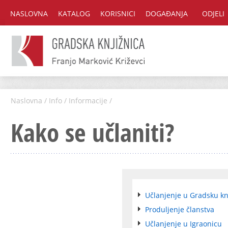
NASLOVNA
KATALOG
KORISNICI
DOGAĐANJA
ODJELI
Naslovna
/
Info
/
Informacije
/
Kako se učlaniti?
Učlanjenje u Gradsku kn
Produljenje članstva
Učlanjenje u Igraonicu