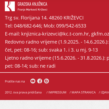
Trg sv. Florijana 14. 48260 KRIŽEVCI
Tel: 048/682-646; Mob: 099/542-6533
E-mail: knjiznica-krizevci@kc.t-com.hr, gkfm
Redovno radno vrijeme (1.9.2025. - 14.6.2026.): 
čet, pet: 08-16; sub: svaka 1. i 3. u mj. 9-13
Ljetno radno vrijeme (15.6.2026. - 31.8.2026.): po
pet: 08-14; sub: ne radi
Pratite nas na
2012. sva prava pridržana
/ IMPRESSUM
/ MAPA STRANICA
/ IZJA