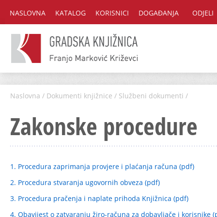
NASLOVNA
KATALOG
KORISNICI
DOGAĐANJA
ODJELI
Naslovna
/
Dokumenti knjižnice
/
Službeni dokumenti
/
Zakonske procedure
1. Procedura zaprimanja provjere i plaćanja računa (pdf)
2. Procedura stvaranja ugovornih obveza (pdf)
3. Procedura pračenja i naplate prihoda Knjižnica (pdf)
4. Obavijest o zatvaranju žiro-računa za dobavljače i korisnike (