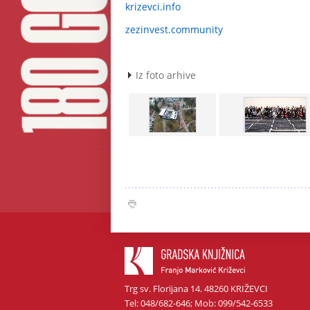
krizevci.info
zezinvest.community
Iz foto arhive
Trg sv. Florijana 14. 48260 KRIŽEVCI
Tel: 048/682-646; Mob: 099/542-6533