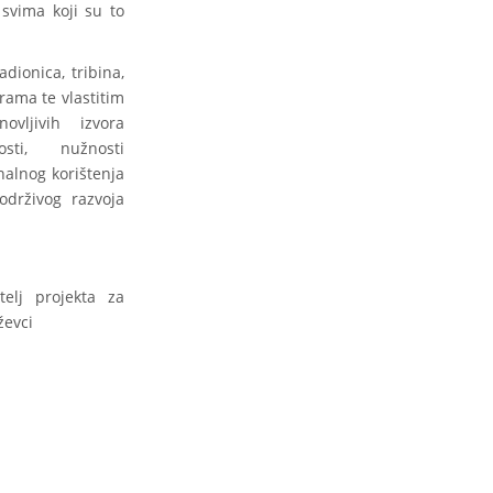
svima koji su to
adionica, tribina,
grama te vlastitim
vljivih izvora
sti, nužnosti
nalnog korištenja
održivog razvoja
itelj projekta za
ževci