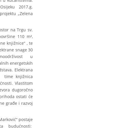
 i u kućanstvima.
Osijeku 2017.g.
 projektu „Zelena
ostor na Trgu sv.
ovršine 110 m²,
ne knjižnice“ , te
lektrane snage 30
oodrživost u
alnih energetskih
dstava. Elektrana
 time knjižnica
nosti. Vlastitom
izvora dugoročno
prihoda ostati će
ne građe i razvoj
Marković“ postaje
ta budućnosti: