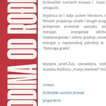
Križevačkih sunčanih krovova i hvala 
omogućili.
Knjižnica će i dalje putem literature, r
filmskih projekcija, izložbi i drugih pro
primjerom promicati uporabu obno
energije, energetske održivo
niskoenergetske i zelene gradnje, racio
energije u neposrednoj potrošnji te 
“Zelenoga grada“.
Marjana Janeš-Žulj, ravnateljica, vod
Gradsku knjižnicu „Franjo Marković“ Kri
Linkovi:
Križevački sunčani krovovi
prigorski.hr