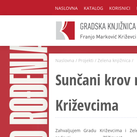
NASLOVNA
KATALOG
KORISNICI
Naslovna
/
Projekti
/
Zelena knjižnica
/
Sunčani krov 
Križevcima
Zahvaljujem Gradu Križevcima i Zele