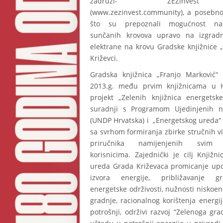
zadruzi- ZEZinvest 
(www.zezinvest.community), a posebn
što su prepoznali mogućnost nas
sunčanih krovova upravo na izgradn
elektrane na krovu Gradske knjižnice 
Križevci.
Gradska knjižnica „Franjo Marković“
2013.g. među prvim knjižnicama u H
projekt „Zelenih knjižnica energetske
suradnji s Programom Ujedinjenih n
(UNDP Hrvatska) i „Energetskog ureda“
sa svrhom formiranja zbirke stručnih v
priručnika namijenjenih svim z
korisnicima. Zajednički je cilj Knjižn
ureda Grada Križevaca promicanje upo
izvora energije, približavanje g
energetske održivosti, nužnosti niskoen
gradnje, racionalnog korištenja energ
potrošnji, održivi razvoj “Zelenoga gra