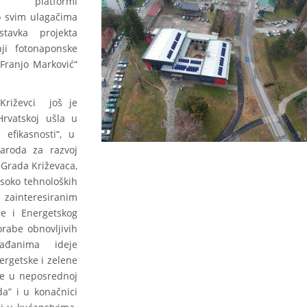
platformi
o svim ulagačima
tavka projekta
ji fotonaponske
„Franjo Marković“
 Križevci još je
rvatskoj ušla u
 efikasnosti“, u
aroda za razvoj
 Grada Križevaca,
isoko tehnoloških
ainteresiranim
ice i Energetskog
rabe obnovljivih
rađanima ideje
ergetske i zelene
ije u neposrednoj
da” i u konačnici