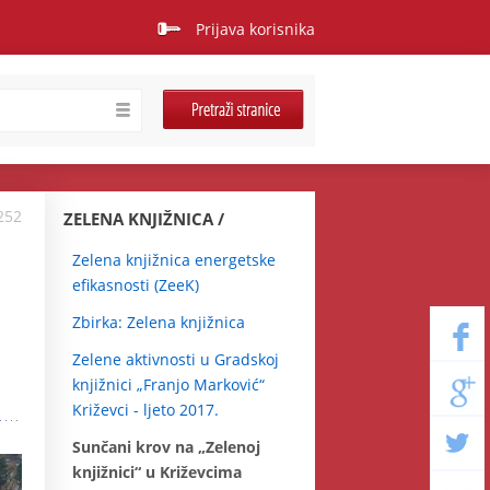
Prijava korisnika
252
ZELENA KNJIŽNICA
Zelena knjižnica energetske
efikasnosti (ZeeK)
Zbirka: Zelena knjižnica
Zelene aktivnosti u Gradskoj
knjižnici „Franjo Marković“
Križevci - ljeto 2017.
Sunčani krov na „Zelenoj
knjižnici“ u Križevcima