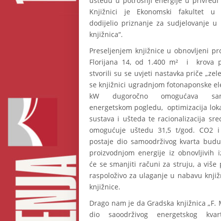
uštedu u potrošnji energije u privredi
Knjižnici je Ekonomski fakultet u 
dodijelio priznanje za sudjelovanje u
knjižnica“.
Preseljenjem knjižnice u obnovljeni pr
Florijana 14, od 1.400 m² i krova p
stvorili su se uvjeti nastavka priče „zele
se knjižnici ugradnjom fotonaponske e
kW dugoročno omogućava sam
energetskom pogledu, optimizacija lok
sustava i ušteda te racionalizacija sre
omogućuje uštedu 31,5 t/god. CO2 i
postaje dio samoodrživog kvarta buduć
proizvodnjom energije iz obnovljivih 
će se smanjiti računi za struju, a više 
raspoloživo za ulaganje u nabavu knjiž
knjižnice.
Drago nam je da Gradska knjižnica „F. 
dio saoodrživog energetskog kvar