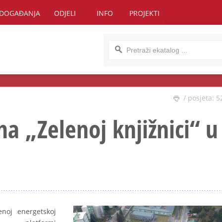
DOGAĐANJA
ODJELI
INFO
PROJEKTI
/ posjeta: 5
na „Zelenoj knjižnici“ u
noj energetskoj