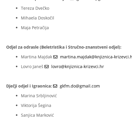
Tereza Dvečko
Mihaela Doskočil
Maja Petračija
Odjel za odrasle (Beletristika i Stručno-znanstveni odjel):
Martina Majdak
martina.majdak@knjiznica-krizevci.
Lovro Janeš
lovro@knjiznica-krizevci.hr
Dječji odjel i Igraonica:
gkfm.do@gmail.com
Marina Srbljinović
Viktorija Šegina
Sanjica Marković