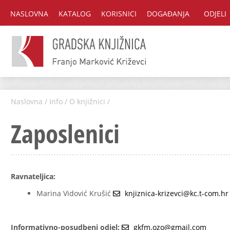
NASLOVNA
KATALOG
KORISNICI
DOGAĐANJA
ODJELI
Naslovna
/
Info
/
O knjižnici
/
Zaposlenici
Ravnateljica:
Marina Vidović Krušić
knjiznica-krizevci@kc.t-com.hr
Informativno-posudbeni odjel:
gkfm.ozo@gmail.com