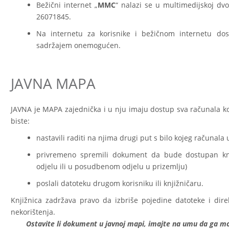
Bežični internet „
MMC
“ nalazi se u multimedijskoj dvor
26071845.
Na internetu za korisnike i bežičnom internetu dos
sadržajem onemogućen.
JAVNA MAPA
JAVNA je MAPA zajednička i u nju imaju dostup sva računala ko
biste:
nastavili raditi na njima drugi put s bilo kojeg računala 
privremeno spremili dokument da bude dostupan knj
odjelu ili u posudbenom odjelu u prizemlju)
poslali datoteku drugom korisniku ili knjižničaru.
Knjižnica zadržava pravo da izbriše pojedine datoteke i di
nekorištenja.
Ostavite li dokument u javnoj mapi, imajte na umu da ga mogu