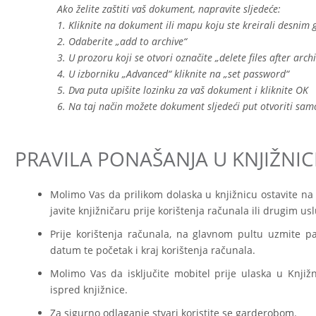
Ako želite zaštiti vaš dokument, napravite sljedeće:
1.
Kliknite na dokument ili mapu koju ste kreirali desni
2.
Odaberite „add to archive“
3.
U prozoru koji se otvori označite „delete files after arch
4.
U izborniku „Advanced“ kliknite na „set password“
5.
Dva puta upišite lozinku za vaš dokument i kliknite OK
6.
Na taj način možete dokument sljedeći put otvoriti samo
PRAVILA PONAŠANJA U KNJIŽNIC
Molimo Vas da prilikom dolaska u knjižnicu ostavite na
javite knjižničaru prije korištenja računala ili drugim u
Prije korištenja računala, na glavnom pultu uzmite p
datum te početak i kraj korištenja računala.
Molimo Vas da isključite mobitel prije ulaska u Knji
ispred knjižnice.
Za sigurno odlaganje stvari koristite se garderobom.