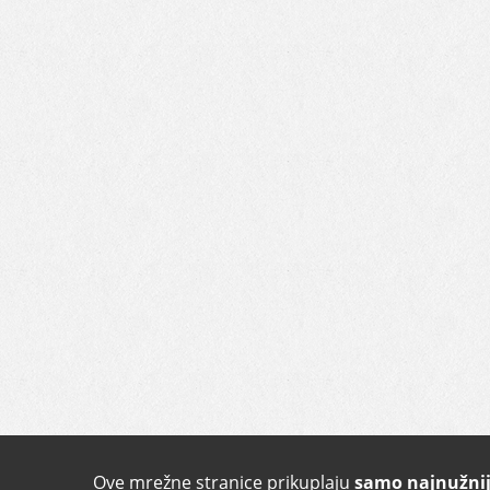
Ove mrežne stranice prikuplaju
samo najnužnij