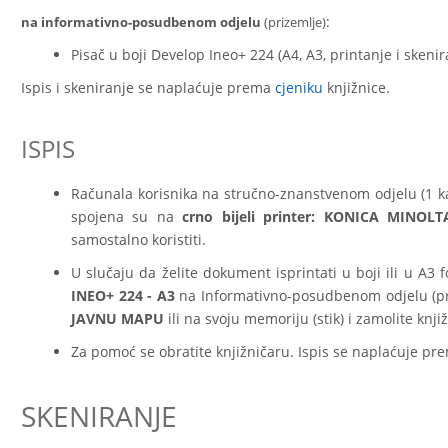
:
na informativno-posudbenom odjelu
(prizemlje)
Pisač u boji Develop Ineo+ 224 (A4, A3, printanje i skeni
Ispis i skeniranje se naplaćuje prema
cjeniku
knjižnice.
ISPIS
Računala korisnika na stručno-znanstvenom odjelu (1 kat
spojena su na
crno bijeli printer: KONICA MINOLT
samostalno koristiti.
U slučaju da želite dokument isprintati u boji ili u A3 
INEO+ 224 - A3
na Informativno-posudbenom odjelu (pr
JAVNU MAPU
ili na svoju memoriju (stik) i zamolite kn
Za pomoć se obratite knjižničaru. Ispis se naplaćuje p
SKENIRANJE