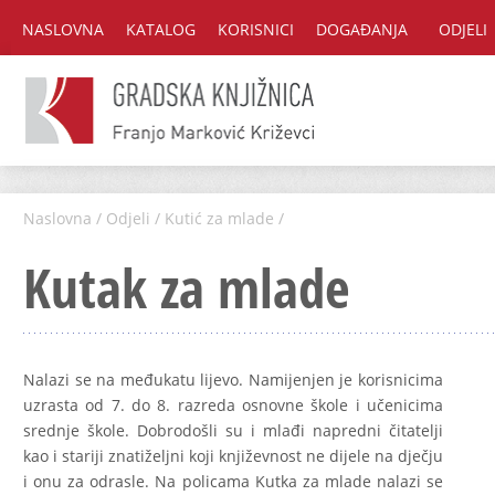
NASLOVNA
KATALOG
KORISNICI
DOGAĐANJA
ODJELI
Naslovna
/
Odjeli
/
Kutić za mlade
/
Kutak za mlade
Nalazi se na međukatu lijevo. Namijenjen je korisnicima
uzrasta od 7. do 8. razreda osnovne škole i učenicima
srednje škole. Dobrodošli su i mlađi napredni čitatelji
kao i stariji znatiželjni koji književnost ne dijele na dječju
i onu za odrasle. Na policama Kutka za mlade nalazi se