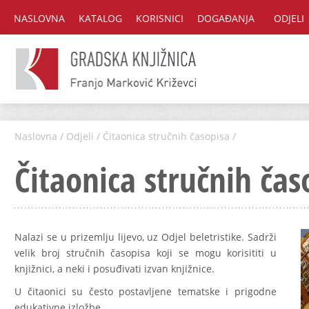
NASLOVNA
KATALOG
KORISNICI
DOGAĐANJA
ODJELI
Naslovna
/
Odjeli
/
Čitaonica stručnih časopisa
/
Čitaonica stručnih čas
Nalazi se u prizemlju lijevo, uz Odjel beletristike. Sadrži
velik broj stručnih časopisa koji se mogu korisititi u
knjižnici, a neki i posuđivati izvan knjižnice.
U čitaonici su često postavljene tematske i prigodne
edukativne izložbe.