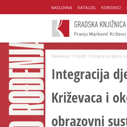
NASLOVNA
KATALOG
KORISNICI
Naslovna
/
Projekti
/
Integracija djece 
Integracija d
Križevaca i ok
obrazovni sus