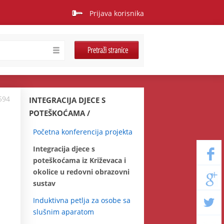
Prijava korisnika
594
INTEGRACIJA DJECE S
POTEŠKOĆAMA
Početna konferencija projekta
Integracija djece s
poteškoćama iz Križevaca i
okolice u redovni obrazovni
sustav
Induktivna petlja za osobe sa
slušnim aparatom