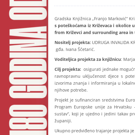
Gradska Knjižnica „Franjo Marković“ Kri
s poteškoćama iz Križevaca i okolice u
from Križevci and surrounding area in 
Nositelj projekta:
UDRUGA INVALIDA KRIŽ
gđa. Ivana Ščetarić.
Voditeljica projekta za knjižnicu
: Marja
Cilj projekta:
osigurati jednake mogućn
ravnopravnu uključenost djece s potešk
izvorima znanja i informiranja u lokaln
njihove potrebe.
Projekt je sufinanciran sredstvima Euro
Program Europske unije za Hrvatsku -
sustav“, koji je ujedno i jedini takav 
županiji.
Ukupno predviđeno trajanje projekta je