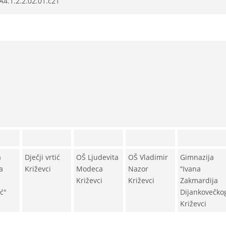
A4.1.2.2.02.01.c21
a
Dječji vrtić
OŠ Ljudevita
OŠ Vladimir
Gimnazija
a
Križevci
Modeca
Nazor
“Ivana
Križevci
Križevci
Zakmardija
ć"
Dijankovečko
Križevci