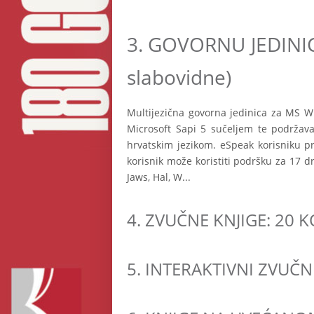
3.
GOVORNU JEDINICU 
slabovidne)
Multijezična govorna jedinica za MS W
Microsoft Sapi 5 sučeljem te podržav
hrvatskim jezikom. eSpeak korisniku pr
korisnik može koristiti podršku za 17 d
Jaws, Hal, W...
4.
ZVUČNE KNJIGE: 20 
5.
INTERAKTIVNI ZVUČNI