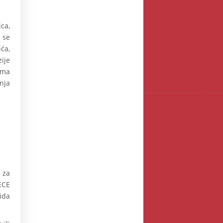
ca,
 se
ića,
ije
ama
nja
 za
ECE
ida