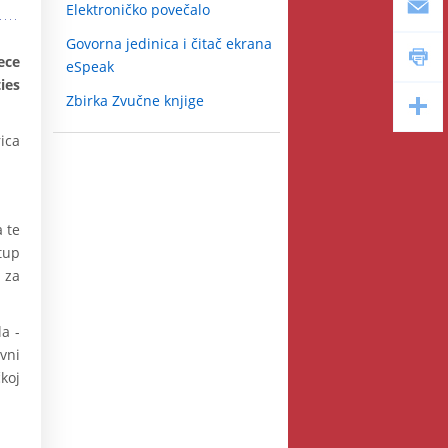
Elektroničko povečalo
Govorna jedinica i čitač ekrana
ece
eSpeak
ies
Zbirka Zvučne knjige
ica
 te
tup
 za
a -
vni
koj