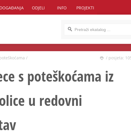
DOGAĐANJA
ODJELI
INFO
PROJEKTI
s poteškoćama
/
/ posjeta: 10
jece s poteškoćama iz
olice u redovni
tav