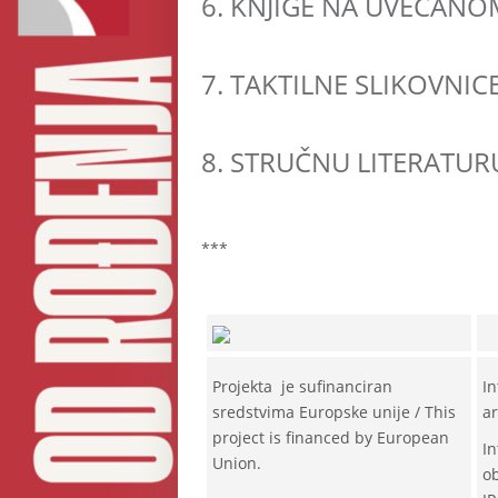
6.
KNJIGE NA UVEĆANOM
7.
TAKTILNE SLIKOVNICE
8.
STRUČNU LITERATURU
***
Projekta je sufinanciran
In
sredstvima Europske unije / This
ar
project is financed by European
In
Union.
o