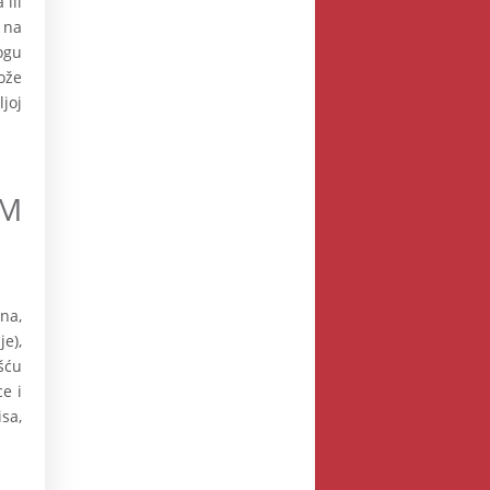
ili
 na
ogu
ože
joj
EM
na,
e),
šću
e i
sa,