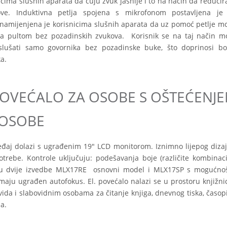
cima slušnih aparata da čuju zvuk jasnije i to na način da reducira 
ove. Induktivna petlja spojena s mikrofonom postavljena je
namijenjena je korisnicima slušnih aparata da uz pomoć petlje m
 za pultom bez pozadinskih zvukova. Korisnik se na taj način m
slušati samo govornika bez pozadinske buke, što doprinosi bol
ka.
OVEĆALO ZA OSOBE S OŠTEĆENJ
 OSOBE
ređaj dolazi s ugrađenim 19" LCD monitorom. Iznimno lijepog dizaj
otrebe. Kontrole uključuju: podešavanja boje (različite kombinacij
an u dvije izvedbe MLX17RE osnovni model i MLX17SP s mogućno
maju ugrađen autofokus. El. povećalo nalazi se u prostoru knjižnic
da i slabovidnim osobama za čitanje knjiga, dnevnog tiska, časopi
a.