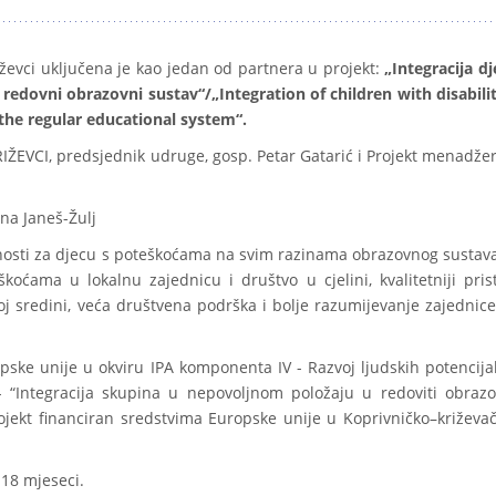
ževci uključena je kao jedan od partnera u projekt:
„Integracija dj
 redovni obrazovni sustav“/„Integration of children with disabilit
the regular educational system“.
EVCI, predsjednik udruge, gosp. Petar Gatarić i Projekt menadžer
na Janeš-Žulj
osti za djecu s poteškoćama na svim razinama obrazovnog sustava
oćama u lokalnu zajednicu i društvo u cjelini, kvalitetniji pris
oj sredini, veća društvena podrška i bolje razumijevanje zajednice
pske unije u okviru IPA komponenta IV - Razvoj ljudskih potencijal
 “Integracija skupina u nepovoljnom položaju u redoviti obrazo
projekt financiran sredstvima Europske unije u Koprivničko–križevač
 18 mjeseci.