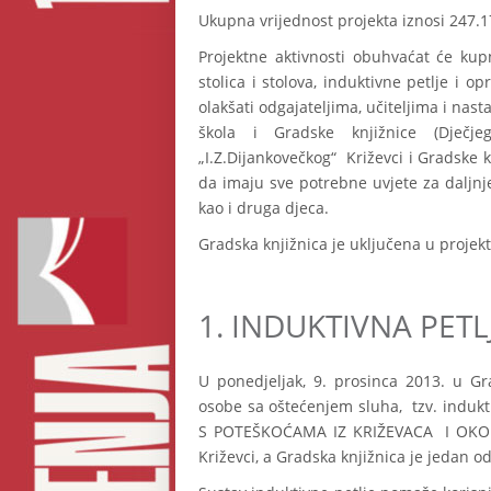
Ukupna vrijednost projekta iznosi 247.1
Projektne aktivnosti obuhvaćat će kup
stolica i stolova, induktivne petlje i
olakšati odgajateljima, učiteljima i nas
škola i Gradske knjižnice (Dječje
„I.Z.Dijankovečkog“ Križevci i Gradske 
da imaju sve potrebne uvjete za daljnj
kao i druga djeca.
Gradska knjižnica je uključena u proje
1.
INDUKTIVNA PETL
U ponedjeljak, 9. prosinca 2013. u Gra
osobe sa oštećenjem sluha, tzv. induk
S POTEŠKOĆAMA IZ KRIŽEVACA I OKOLIC
Križevci, a Gradska knjižnica je jedan o