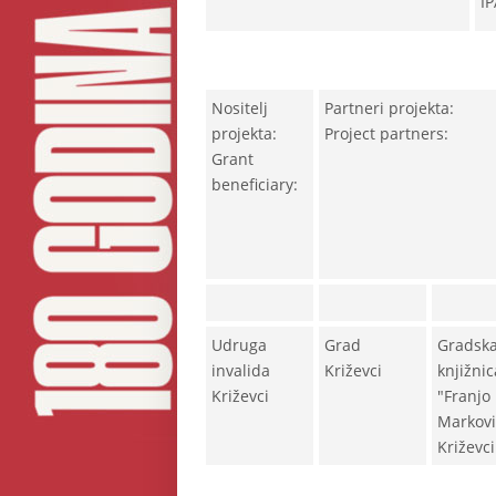
IP
Nositelj
Partneri projekta:
projekta:
Project partners:
Grant
beneficiary:
Udruga
Grad
Gradsk
invalida
Križevci
knjižnic
Križevci
"Franjo
Markovi
Križevci