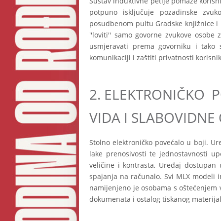
Sustav induktivne petlje pomaže korisni
potpuno isključuje pozadinske zvuk
posudbenom pultu Gradske knjižnice i 
''loviti'' samo govorne zvukove osobe
usmjeravati prema govorniku i tako 
komunikaciji i zaštiti privatnosti korisni
2.
ELEKTRONIČKO P
VIDA I SLABOVIDNE
Stolno elektroničko povećalo u boji. U
lake prenosivosti te jednostavnosti up
veličine i kontrasta, Uređaj dostup
spajanja na računalo. Svi MLX modeli i
namijenjeno je osobama s oštećenjem vi
dokumenata i ostalog tiskanog materijal