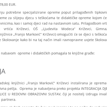
78,00 EUR.
nju potrebne specijalizirane opreme poput prilagođenih tipkovni
 opreme za slijepu djecu s teškoćama te didaktičke opreme kojom će
tavnicima, kao i samoj djeci rad na nastavnom satu. Prilagodbom vrt
g vrtića Križevci, OŠ „Ljudevita Modeca“ Križevci, Gimnaz
knjižnice „Franjo Marković“ Križevci) omogućiti će se djeci s teškoć
e školovanje kako bi na taj način imali ravnopravne uvjete školova
kt nabavom opreme i didaktičkih pomagala te knjižne građe:
JA
dskoj knjižnici „Franjo Marković“ Križevci instalirana je oprema
tivna petlja. Oprema je nabavljena preko projekta INTEGRACIJA DJ
E U REDOVNI OBRAZOVNI SUSTAV, čiji je nositelj Udruga inval
d partnera.