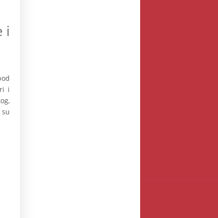
 i
pod
i i
og,
 su