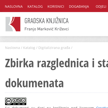
NASLOVNA
KATALOG
KORISNICI
DOGAĐANJA
ODJELI
Naslovna
/
Katalog
/
Digitalizirana građa
/
Zbirka razglednica i st
dokumenata
Svi dokumenti su dani na korištenje pod licencom
Creati