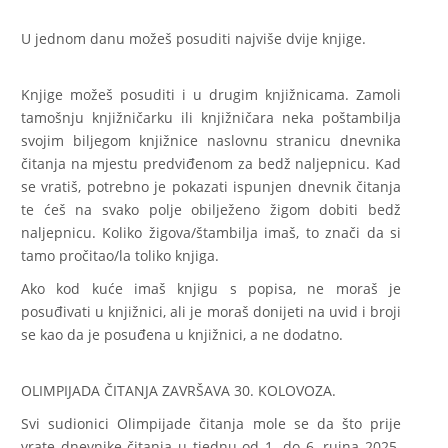
U jednom danu možeš posuditi najviše dvije knjige.
Knjige možeš posuditi i u drugim knjižnicama. Zamoli
tamošnju knjižničarku ili knjižničara neka poštambilja
svojim biljegom knjižnice naslovnu stranicu dnevnika
čitanja na mjestu predviđenom za bedž naljepnicu. Kad
se vratiš, potrebno je pokazati ispunjen dnevnik čitanja
te ćeš na svako polje obilježeno žigom dobiti bedž
naljepnicu. Koliko žigova/štambilja imaš, to znači da si
tamo pročitao/la toliko knjiga.
Ako kod kuće imaš knjigu s popisa, ne moraš je
posuđivati u knjižnici, ali je moraš donijeti na uvid i broji
se kao da je posuđena u knjižnici, a ne dodatno.
OLIMPIJADA ČITANJA ZAVRŠAVA 30. KOLOVOZA.
Svi sudionici Olimpijade čitanja mole se da što prije
vrate dnevnike čitanja u tjednu od 1. do 6. rujna 2025.