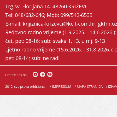
Trg sv. Florijana 14. 48260 KRIŽEVCI
Tel: 048/682-646; Mob: 099/542-6533
E-mail: knjiznica-krizevci@kc.t-com.hr, gkfm
Redovno radno vrijeme (1.9.2025. - 14.6.2026.): 
čet, pet: 08-16; sub: svaka 1. i 3. u mj. 9-13
Ljetno radno vrijeme (15.6.2026. - 31.8.2026.): po
pet: 08-14; sub: ne radi
Pratite nas na
2012. sva prava pridržana
/ IMPRESSUM
/ MAPA STRANICA
/ IZJA