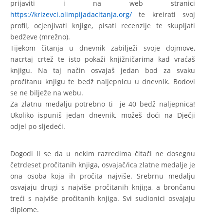
prijaviti i na web stranici
https://krizevci.olimpijadacitanja.org/
te kreirati svoj
profil, ocjenjivati knjige, pisati recenzije te skupljati
bedževe (mrežno).
Tijekom čitanja u dnevnik zabilježi svoje dojmove,
nacrtaj crtež te isto pokaži knjižničarima kad vraćaš
knjigu. Na taj način osvajaš jedan bod za svaku
pročitanu knjigu te bedž naljepnicu u dnevnik. Bodovi
se ne bilježe na webu.
Za zlatnu medalju potrebno ti je 40 bedž naljepnica!
Ukoliko ispuniš jedan dnevnik, možeš doći na Dječji
odjel po sljedeći.
Dogodi li se da u nekim razredima čitači ne dosegnu
četrdeset pročitanih knjiga, osvajač/ica zlatne medalje je
ona osoba koja ih pročita najviše. Srebrnu medalju
osvajaju drugi s najviše pročitanih knjiga, a brončanu
treći s najviše pročitanih knjiga. Svi sudionici osvajaju
diplome.