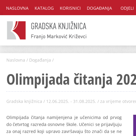
NASLOVNA
KATALOG
KORISNICI
DOGAĐANJA
ODJELI
Naslovna
/
Događanja
/
Olimpijada čitanja 20
Gradska knjižnica / 12.06.2025. - 31.08.2025. / za vrijeme otvore
Olimpijada čitanja namijenjena je učenicima od prvog
do četvrtog razreda osnovne škole. Učenici se prijavljuju
za onaj razred koji upravo završavaju što znači da se ne