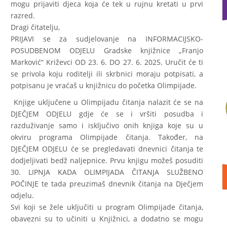
mogu prijaviti djeca koja će tek u rujnu kretati u prvi
razred.
Dragi čitatelju,
PRIJAVI se za sudjelovanje na INFORMACIJSKO-
POSUDBENOM ODJELU Gradske knjižnice „Franjo
Marković“ Križevci OD 23. 6. DO 27. 6. 2025. Uručit će ti
se privola koju roditelji ili skrbnici moraju potpisati, a
potpisanu je vraćaš u knjižnicu do početka Olimpijade.
Knjige uključene u Olimpijadu čitanja nalazit će se na
DJEČJEM ODJELU gdje će se i vršiti posudba i
razduživanje samo i isključivo onih knjiga koje su u
okviru programa Olimpijade čitanja. Također, na
DJEČJEM ODJELU će se pregledavati dnevnici čitanja te
dodjeljivati bedž naljepnice. Prvu knjigu možeš posuditi
30. LIPNJA KADA OLIMPIJADA ČITANJA SLUŽBENO
POČINJE te tada preuzimaš dnevnik čitanja na Dječjem
odjelu.
Svi koji se žele uključiti u program Olimpijade čitanja,
obavezni su to učiniti u Knjižnici, a dodatno se mogu