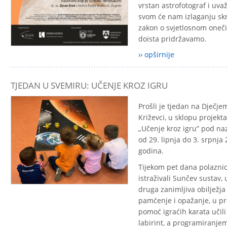
vrstan astrofotograf i uva
svom će nam izlaganju sk
zakon o svjetlosnom onečišć
doista pridržavamo.
›› opširnije
TJEDAN U SVEMIRU: UČENJE KROZ IGRU
Prošli je tjedan na Dječj
Križevci, u sklopu projekt
„
Učenje kroz igru” pod n
od 29. lipnja do 3. srpnja 
godina.
Tijekom pet dana polaznic
istraživali Sunčev sustav, 
druga zanimljiva obilježj
pamćenje i opažanje, u 
pomoć igraćih karata učili
labirint, a programiranjem