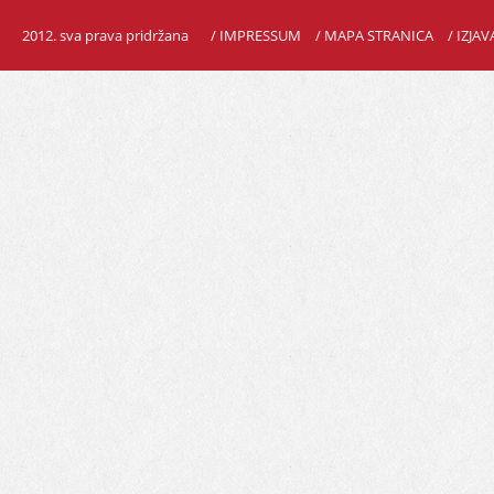
2012. sva prava pridržana
/ IMPRESSUM
/ MAPA STRANICA
/ IZJA