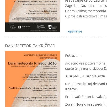
Predavanje će održati dr. 
Zagrebu. Govorit će o dok
udara velikog meteoroida i
u prošlosti uzrokovali ma
›› opširnije
DANI METEORITA KRIŽEVCI
Poštovani,
srdačno vas pozivamo na
onečišćenje jest
u sklopu D
u srijedu, 8. srpnja 2026. 
u multimedijskoj dvorani 
Križevci.
Predavač: Zoran Novak, A
Zoran Novak, predsjednik