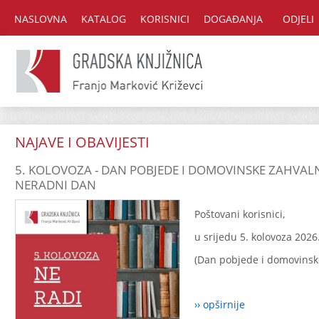
NASLOVNA
KATALOG
KORISNICI
DOGAĐANJA
ODJELI
NAJAVE I OBAVIJESTI
5. KOLOVOZA - DAN POBJEDE I DOMOVINSKE ZAHVALN
NERADNI DAN
Poštovani korisnici,
u srijedu 5. kolovoza 2026
(Dan pobjede i domovinske
›› opširnije