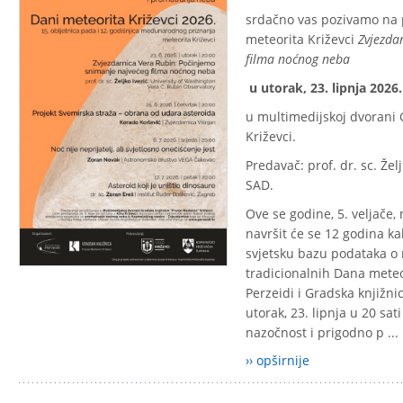
srdačno vas pozivamo na
meteorita Križevci
Zvjezda
filma noćnog neba
u utorak, 23. lipnja 2026.
u multimedijskoj dvorani 
Križevci.
Predavač: prof. dr. sc. Žel
SAD.
Ove se godine, 5. veljače, 
navršit će se 12 godina ka
svjetsku bazu podataka o 
tradicionalnih Dana meteo
Perzeidi i Gradska knjižni
utorak, 23. lipnja u 20 sat
nazočnost i prigodno p ...
›› opširnije