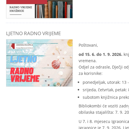
LJETNO RADNO VRIJEME
Poštovani,
od 15. 6. do 1. 9. 2026.
knj
vremena.
Odjel za odrasle, Dječji od
za korisnike:
ponedjeljak, utorak: 13 -
srijeda, četvrtak, petak: 
subotom knjižnica preko 
Bibliokombi će voziti zadn
obilaska stajališta: 7. 9. 2
U 7. i 8. mjesecu Igraonic
igraonice je 7. 9. 2026. L